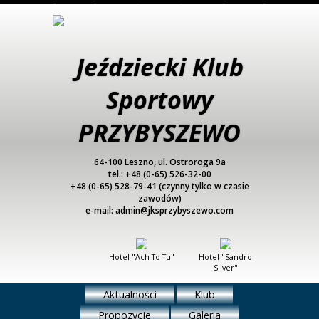
Jeździecki Klub
Sportowy
PRZYBYSZEWO
64-100 Leszno, ul. Ostroroga 9a
tel.: +48 (0-65) 526-32-00
+48 (0-65) 528-79-41 (czynny tylko w czasie
zawodów)
e-mail: admin@jksprzybyszewo.com
Hotel "Ach To Tu"
Hotel "Sandro
Silver"
Aktualności
Klub
Propozycje
Galeria